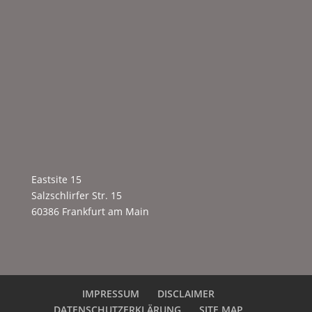
Eastsite 15
Salzschlirfer Str. 15
60386 Frankfurt am Main
IMPRESSUM
DISCLAIMER
DATENSCHUTZERKLÄRUNG
SITE MAP